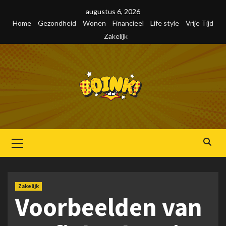
Skip
augustus 6, 2026
to
Home
Gezondheid
Wonen
Financieel
Life style
Vrije Tijd
content
Zakelijk
Primair
menu
Zakelijk
Voorbeelden van