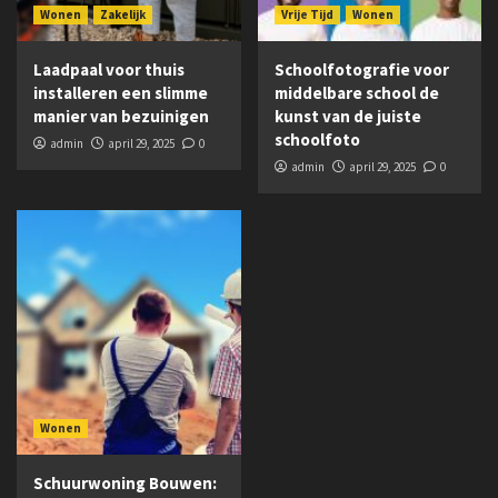
Wonen
Zakelijk
Vrije Tijd
Wonen
Laadpaal voor thuis
Schoolfotografie voor
installeren een slimme
middelbare school de
manier van bezuinigen
kunst van de juiste
schoolfoto
admin
april 29, 2025
0
admin
april 29, 2025
0
Wonen
Schuurwoning Bouwen: