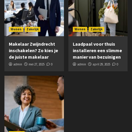
Wonen
Zakelijk
Wonen
Zakelijk
Makelaar Zwijndrecht
Laadpaal voor thuis
inschakelen? Zo kies je
installeren een slimme
de juiste makelaar
manier van bezuinigen
admin
mei 27, 2025
0
admin
april 29, 2025
0