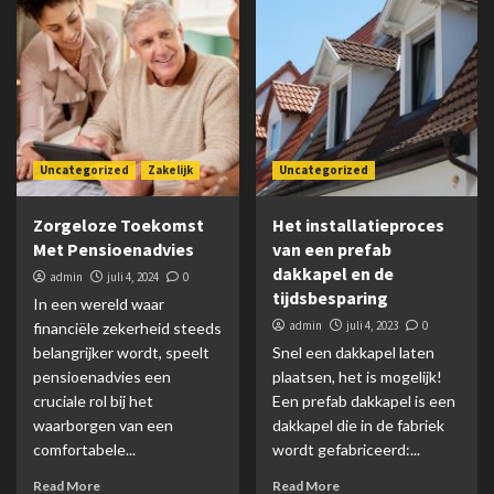
Uncategorized
Zakelijk
Uncategorized
Zorgeloze Toekomst
Het installatieproces
Met Pensioenadvies
van een prefab
dakkapel en de
admin
juli 4, 2024
0
tijdsbesparing
In een wereld waar
admin
juli 4, 2023
0
financiële zekerheid steeds
belangrijker wordt, speelt
Snel een dakkapel laten
pensioenadvies een
plaatsen, het is mogelijk!
cruciale rol bij het
Een prefab dakkapel is een
waarborgen van een
dakkapel die in de fabriek
comfortabele...
wordt gefabriceerd:...
Read More
Read More