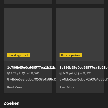
Uncategorized
Uncategorized
1c796b65e0cd69577ea1b21ba50cc90c
1c796b65e0cd69577ea1b21b
9c72ogo8
juni 29, 2023
9c72ogo8
juni 29, 2023
874bb65aef5dbc70509a4588cf334ed8
874bb65aef5dbc70509a4588cf
Read More
Read More
Zoeken