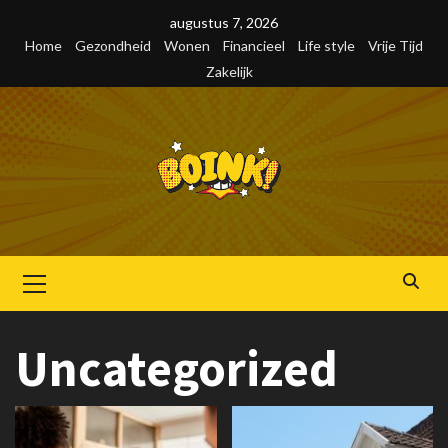
Skip
augustus 7, 2026
to
Home
Gezondheid
Wonen
Financieel
Life style
Vrije Tijd
content
Zakelijk
Primair
menu
Uncategorized