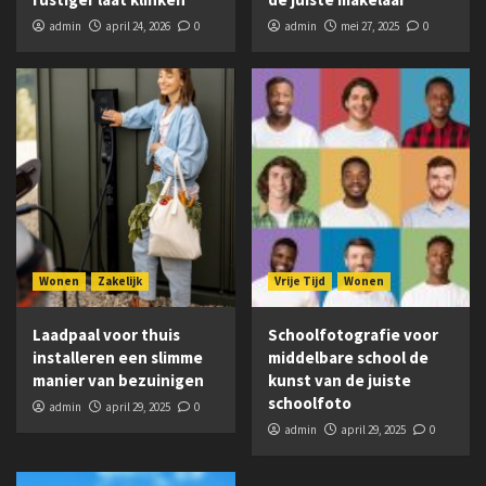
admin
april 24, 2026
0
admin
mei 27, 2025
0
Wonen
Zakelijk
Vrije Tijd
Wonen
Laadpaal voor thuis
Schoolfotografie voor
installeren een slimme
middelbare school de
manier van bezuinigen
kunst van de juiste
schoolfoto
admin
april 29, 2025
0
admin
april 29, 2025
0