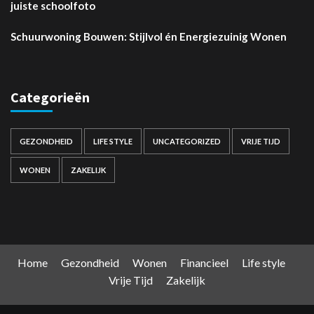
juiste schoolfoto
Schuurwoning Bouwen: Stijlvol én Energiezuinig Wonen
Categorieën
GEZONDHEID
LIFE STYLE
UNCATEGORIZED
VRIJE TIJD
WONEN
ZAKELIJK
Home
Gezondheid
Wonen
Financieel
Life style
Vrije Tijd
Zakelijk