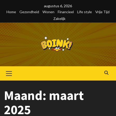
Skip
augustus 6, 2026
to
Home
Gezondheid
Wonen
Financieel
Life style
Vrije Tijd
content
Zakelijk
Primair
menu
Maand:
maart
2025