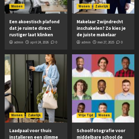
Wonen
Wonen
Zakelijk
Een akoestisch plafond
Makelaar Zwijndrecht
dat je ruimte direct
inschakelen? Zo kies je
rustiger laat klinken
de juiste makelaar
admin
april 24, 2026
0
admin
mei 27, 2025
0
Wonen
Zakelijk
Vrije Tijd
Wonen
Laadpaal voor thuis
Schoolfotografie voor
installeren een slimme
middelbare school de