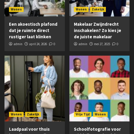
Wonen
Wonen
Zakelijk
Een akoestisch plafond
Makelaar Zwijndrecht
dat je ruimte direct
inschakelen? Zo kies je
rustiger laat klinken
de juiste makelaar
admin
april 24, 2026
0
admin
mei 27, 2025
0
Wonen
Zakelijk
Vrije Tijd
Wonen
Laadpaal voor thuis
Schoolfotografie voor