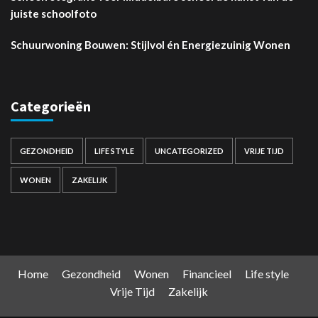
juiste schoolfoto
Schuurwoning Bouwen: Stijlvol én Energiezuinig Wonen
Categorieën
GEZONDHEID
LIFE STYLE
UNCATEGORIZED
VRIJE TIJD
WONEN
ZAKELIJK
Home
Gezondheid
Wonen
Financieel
Life style
Vrije Tijd
Zakelijk