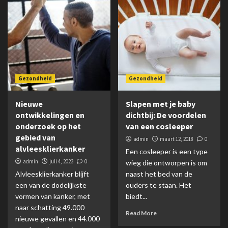
Gezondheid
Gezondheid
Nieuwe
Slapen met je baby
ontwikkelingen en
dichtbij: De voordelen
onderzoek op het
van een cosleeper
gebied van
admin
maart 12, 2018
0
alvleesklierkanker
Een cosleeper is een type
admin
juli 4, 2023
0
wieg die ontworpen is om
Alvleesklierkanker blijft
naast het bed van de
een van de dodelijkste
ouders te staan. Het
vormen van kanker, met
biedt...
naar schatting 49.000
Read More
nieuwe gevallen en 44.000