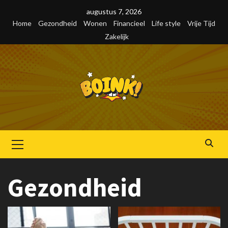
Skip
augustus 7, 2026
to
Home
Gezondheid
Wonen
Financieel
Life style
Vrije Tijd
content
Zakelijk
Primair
menu
Gezondheid