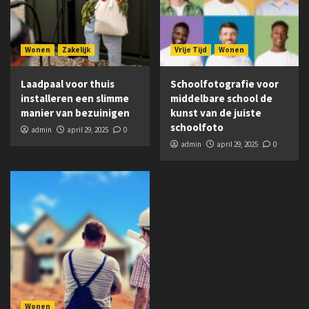
Wonen
Zakelijk
Vrije Tijd
Wonen
Laadpaal voor thuis
Schoolfotografie voor
installeren een slimme
middelbare school de
manier van bezuinigen
kunst van de juiste
schoolfoto
admin
april 29, 2025
0
admin
april 29, 2025
0
Wonen