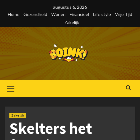
Skip
augustus 6, 2026
to
Home
Gezondheid
Wonen
Financieel
Life style
Vrije Tijd
content
Zakelijk
Primair
menu
Zakelijk
Skelters het