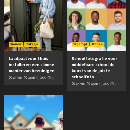
Wonen
Zakelijk
Vrije Tijd
Wonen
Laadpaal voor thuis
Schoolfotografie voor
installeren een slimme
middelbare school de
manier van bezuinigen
kunst van de juiste
schoolfoto
admin
april 29, 2025
0
admin
april 29, 2025
0