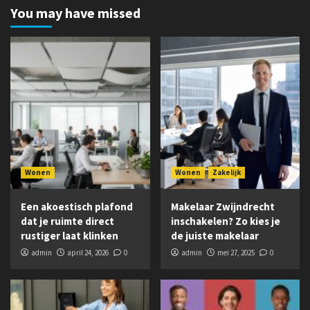
You may have missed
Wonen
Wonen
Zakelijk
Een akoestisch plafond
Makelaar Zwijndrecht
dat je ruimte direct
inschakelen? Zo kies je
rustiger laat klinken
de juiste makelaar
admin
april 24, 2026
0
admin
mei 27, 2025
0