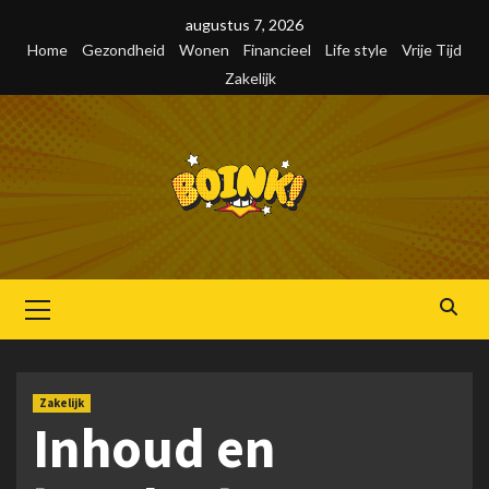
Skip
augustus 7, 2026
to
Home
Gezondheid
Wonen
Financieel
Life style
Vrije Tijd
content
Zakelijk
Primair
menu
Zakelijk
Inhoud en