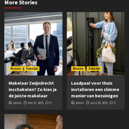
More Stories
Wonen
Zakelijk
Wonen
Zakelijk
Makelaar Zwijndrecht
Laadpaal voor thuis
inschakelen? Zo kies je
installeren een slimme
de juiste makelaar
manier van bezuinigen
admin
mei 27, 2025
0
admin
april 29, 2025
0