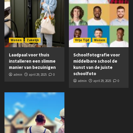
Wonen
Zakelijk
Vrije Tijd
Wonen
Laadpaal voor thuis
Schoolfotografie voor
installeren een slimme
middelbare school de
manier van bezuinigen
kunst van de juiste
schoolfoto
admin
april 29, 2025
0
admin
april 29, 2025
0