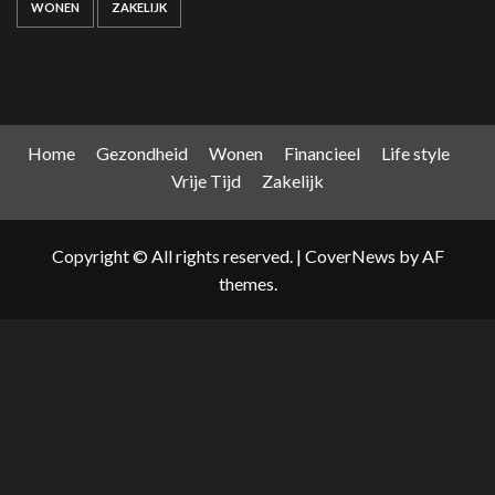
WONEN
ZAKELIJK
Home
Gezondheid
Wonen
Financieel
Life style
Vrije Tijd
Zakelijk
Copyright © All rights reserved.
|
CoverNews
by AF
themes.