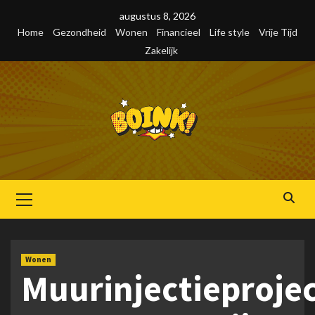
Skip
augustus 8, 2026
to
Home
Gezondheid
Wonen
Financieel
Life style
Vrije Tijd
content
Zakelijk
Primair
menu
Wonen
Muurinjectieproje