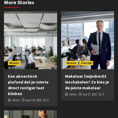
More Stories
Wonen
Wonen
Zakelijk
Een akoestisch
Makelaar Zwijndrecht
plafond dat je ruimte
inschakelen? Zo kies je
direct rustiger laat
de juiste makelaar
klinken
admin
mei 27, 2025
0
admin
april 24, 2026
0